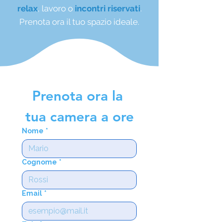
relax
, lavoro o
incontri riservati
.
Prenota ora il tuo spazio ideale.
Prenota ora la 
tua camera a ore
Nome
*
Cognome
*
Email
*