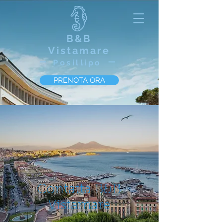
B&B
Vistamare
Posillipo
PRENOTA ORA
Contatta B&B
Vistamare