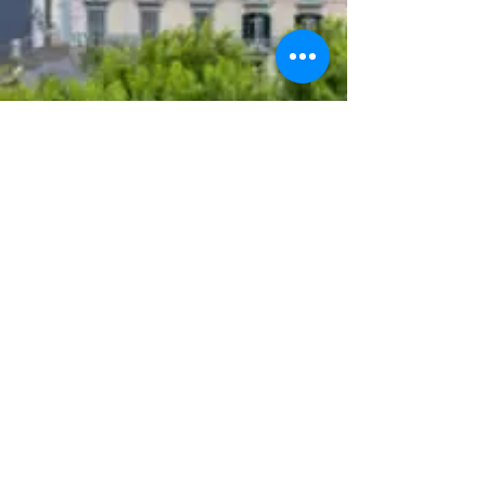
B&B Vistamare
Posillipo
Seguici su